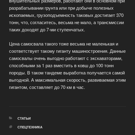
внушительных размеров, работают они в основном при
разрабатывании грунта или при добыче полезных
ископаемых, грузоподъемность таковых достигает 370
тонн, что, согласитесь, весьма не мало, а трансмиссии
таких доходят до 7-ми ступенчатых.
Цена самосвала такого тоже весьма не маленькая и
соответствует такому гиганту машиностроения. Данные
самосвалы очень выгодно работают с экскаваторами,
способными за 1 раз вместить в ковш до 100 тонн
породы. В таком тандеме выработка получается самой
выгодной. А максимальная скорость, развиваемая этим
гигантом, составляет до 70 км в час.
РУБРИКИ
СТАТЬИ
МЕТКИ
СПЕЦТЕХНИКА