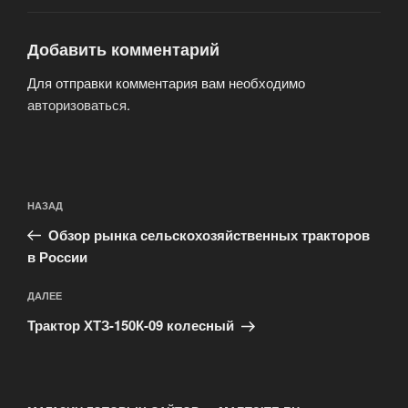
Добавить комментарий
Для отправки комментария вам необходимо
авторизоваться
.
Навигация
Предыдущая
НАЗАД
по
запись:
записям
Обзор рынка сельскохозяйственных тракторов
в России
Следующая
ДАЛЕЕ
запись
Трактор ХТЗ-150К-09 колесный