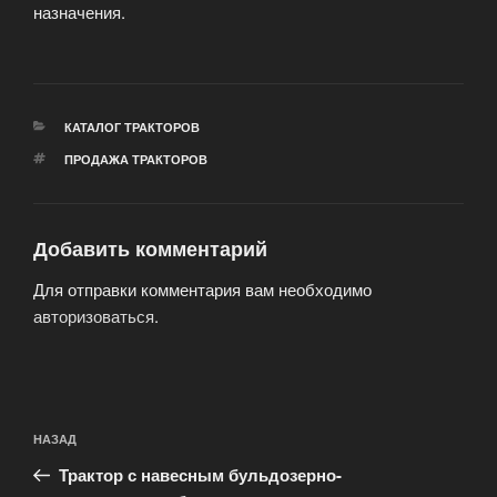
назначения.
РУБРИКИ
КАТАЛОГ ТРАКТОРОВ
МЕТКИ
ПРОДАЖА ТРАКТОРОВ
Добавить комментарий
Для отправки комментария вам необходимо
авторизоваться
.
Навигация
Предыдущая
НАЗАД
по
запись:
записям
Трактор с навесным бульдозерно-