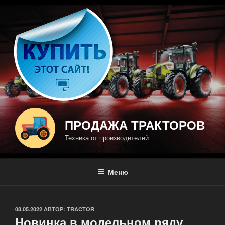
Перейти
к
содержимому
ПРОДАЖА ТРАКТОРОВ
Техника от производителей
Меню
ОПУБЛИКОВАНО
08.05.2022
АВТОР:
TRACTOR
Новинка в модельном ряду